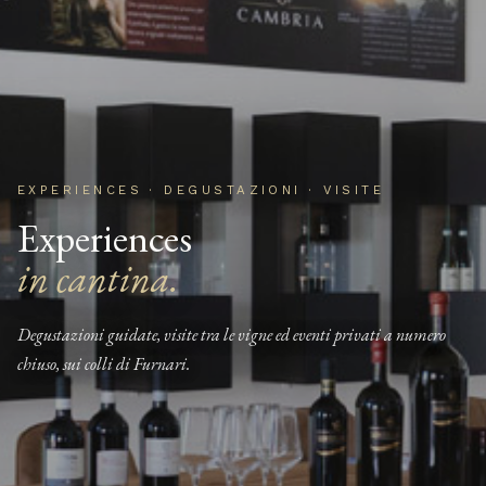
EXPERIENCES · DEGUSTAZIONI · VISITE
Experiences
in cantina.
Degustazioni guidate, visite tra le vigne ed eventi privati a numero
chiuso, sui colli di Furnari.