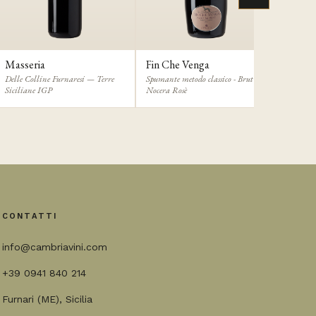
Masseria
Fin Che Venga
Delle Colline Furnaresi — Terre
Spumante metodo classico - Brut
Siciliane IGP
Nocera Rosè
CONTATTI
info@cambriavini.com
+39 0941 840 214
Furnari (ME), Sicilia