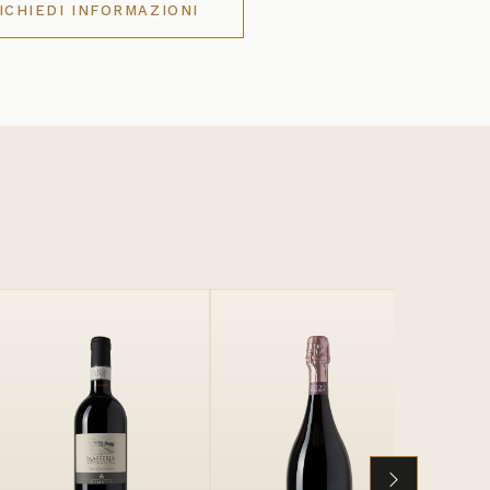
ICHIEDI INFORMAZIONI
Kio
Nocera P
IGP