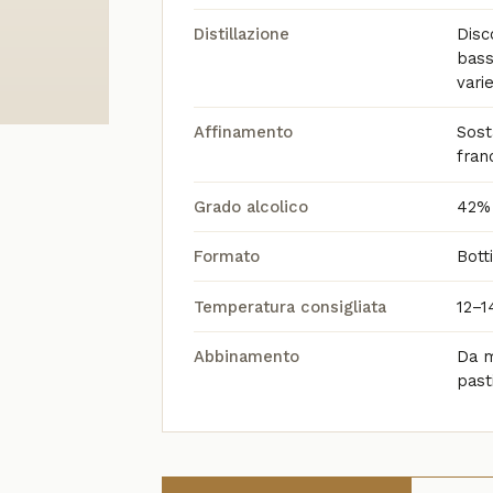
Distillazione
Disc
bass
vari
Affinamento
Sost
fran
Grado alcolico
42%
Formato
Bott
Temperatura consigliata
12–1
Abbinamento
Da m
past