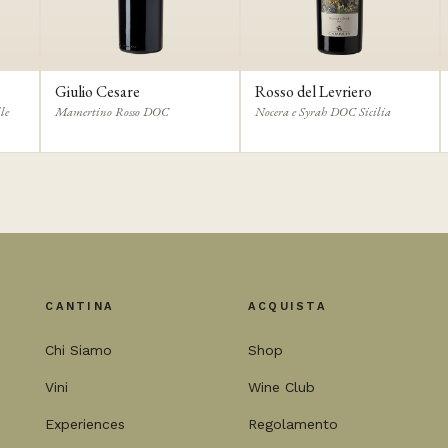
Giulio Cesare
Rosso del Levriero
le
Mamertino Rosso DOC
Nocera e Syrah DOC Sicilia
CANTINA
ACQUISTA
Chi Siamo
Shop
Vini
Wine Club
Experiences
Regolamento