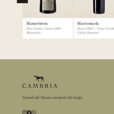
Mamertinvm
Mastronicola
Nero d'Avola e Nocera DOC
Nocera DOC — Gran Cru del
Mamertino
Colline Furnaresi
Custodi del Nocera, interpreti del tempo.